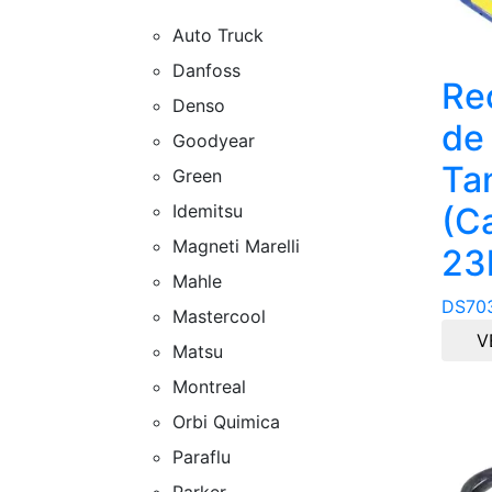
Auto Truck
Danfoss
Re
Denso
de
Goodyear
Ta
Green
Idemitsu
(C
Magneti Marelli
23
Mahle
DS70
Mastercool
V
Matsu
Montreal
Orbi Quimica
Paraflu
Parker