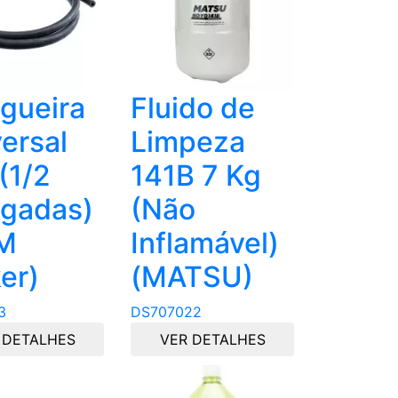
gueira
Fluido de
ersal
Limpeza
(1/2
141B 7 Kg
egadas)
(Não
M
Inflamável)
er)
(MATSU)
3
DS707022
 DETALHES
VER DETALHES