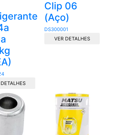
Clip 06
igerante
(Aço)
4a
DS300001
ja
VER DETALHES
6kg
EA)
24
 DETALHES