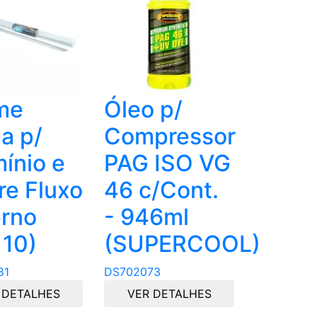
me
Óleo p/
a p/
Compressor
ínio e
PAG ISO VG
re Fluxo
46 c/Cont.
erno
- 946ml
 10)
(SUPERCOOL)
81
DS702073
 DETALHES
VER DETALHES