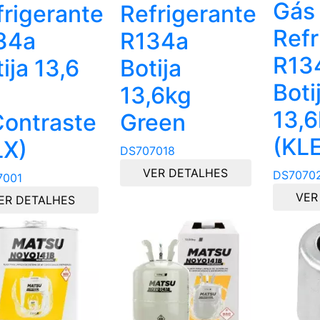
Gás
frigerante
Refrigerante
Refr
34a
R134a
R13
ija 13,6
Botija
Boti
13,6kg
13,
Contraste
Green
(KL
LX)
DS707018
VER DETALHES
DS7070
7001
VER
ER DETALHES