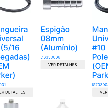
ngueira
Espigão
Man
iversal
08mm
Univ
 (5/16
(Alumínio)
#10 
legadas)
Pol
DS330006
EM
(OE
VER DETALHES
rker)
Park
001
IS70300
ER DETALHES
VER