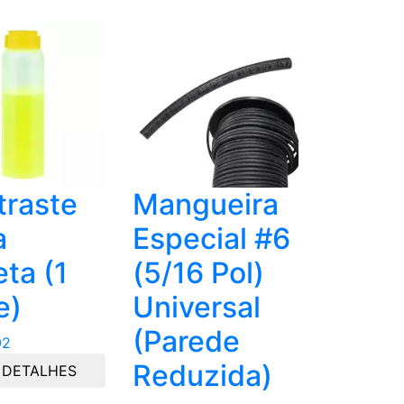
traste
Mangueira
a
Especial #6
eta (1
(5/16 Pol)
e)
Universal
(Parede
02
Reduzida)
 DETALHES