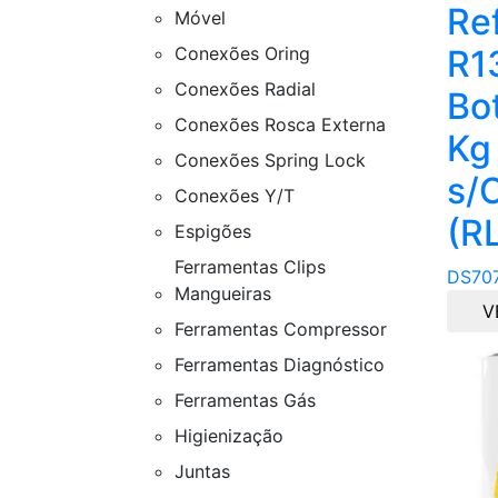
Re
Móvel
Conexões Oring
R1
Conexões Radial
Bot
Conexões Rosca Externa
Kg
Conexões Spring Lock
s/
Conexões Y/T
(R
Espigões
Ferramentas Clips
DS70
Mangueiras
V
Ferramentas Compressor
Ferramentas Diagnóstico
Ferramentas Gás
Higienização
Juntas