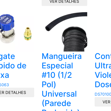
VER DETALHES
gate
Mangueira
Con
pido de
Especial
Ultr
ixa
#10 (1/2
Viol
Pol)
Dos
5063
Universal
ER DETALHES
DS7010
(Parede
VER