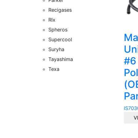
Recigases
Rlx
Spheros
Ma
Supercool
Un
Suryha
#6
Tayashima
Texa
Po
(O
Pa
IS703
V