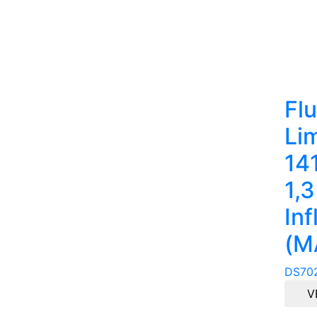
Fl
Li
141
1,
Inf
(M
DS70
V