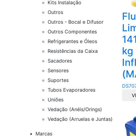
Kits Instalação
Outros
Fl
Outros - Bocal e Difusor
Li
Outros Componentes
141
Refrigerantes e Óleos
kg
Resistências da Caixa
Inf
Sacadores
Sensores
(M
Suportes
DS70
Tubos Evaporadores
V
Uniões
Vedação (Anéis/Orings)
Vedação (Arruelas e Juntas)
Marcas