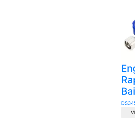
En
Ra
Ba
DS34
V