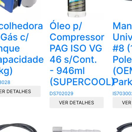
colhedora
Óleo p/
Man
 Gás c/
Compressor
Univ
nque
PAG ISO VG
#8 (
apacidade
46 s/Cont.
Pol
kg)
- 946ml
(OE
(SUPERCOOL)
Park
3028
ER DETALHES
DS702029
IS70300
VER DETALHES
VER