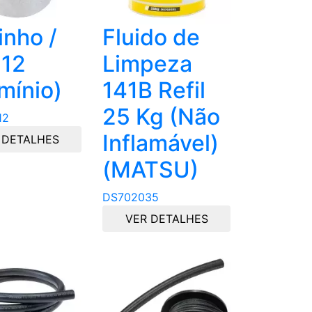
nho /
Fluido de
 12
Limpeza
mínio)
141B Refil
25 Kg (Não
12
Inflamável)
 DETALHES
(MATSU)
DS702035
VER DETALHES