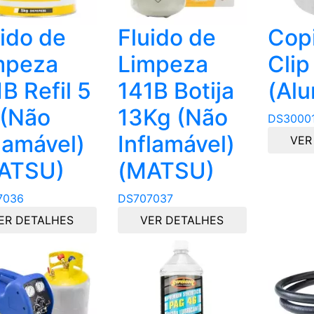
uido de
Fluido de
Copi
mpeza
Limpeza
Clip
B Refil 5
141B Botija
(Alu
 (Não
13Kg (Não
DS3000
lamável)
Inflamável)
VER
ATSU)
(MATSU)
7036
DS707037
ER DETALHES
VER DETALHES