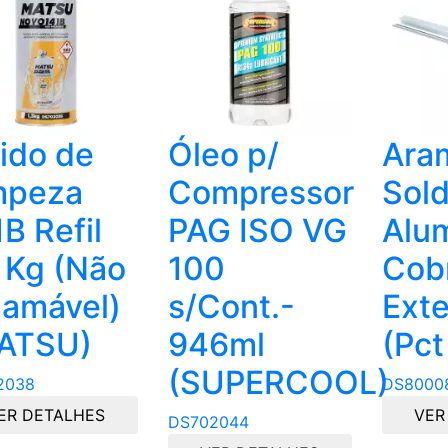
uido de
Óleo p/
Ara
mpeza
Compressor
Sold
B Refil
PAG ISO VG
Alum
3 Kg (Não
100
Cob
lamável)
s/Cont.-
Ext
ATSU)
946ml
(Pct
(SUPERCOOL)
2038
DS8000
ER DETALHES
VER
DS702044