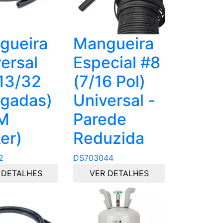
gueira
Mangueira
ersal
Especial #8
13/32
(7/16 Pol)
egadas)
Universal -
M
Parede
er)
Reduzida
2
DS703044
 DETALHES
VER DETALHES