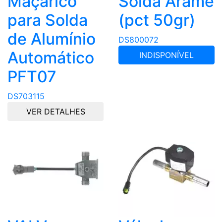
Maçarico
Solda Arame
para Solda
(pct 50gr)
de Alumínio
DS800072
Automático
INDISPONÍVEL
PFT07
DS703115
VER DETALHES