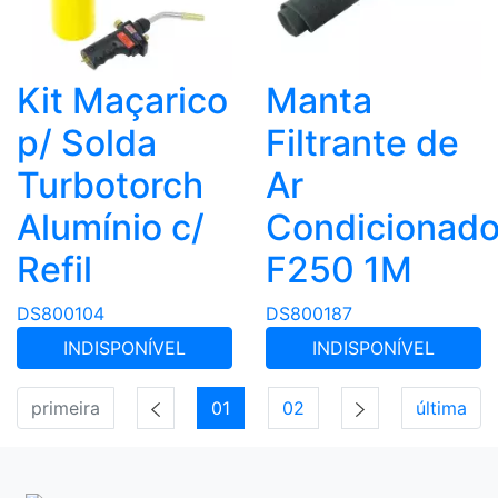
Kit Maçarico
Manta
p/ Solda
Filtrante de
Turbotorch
Ar
Alumínio c/
Condicionad
Refil
F250 1M
DS800104
DS800187
INDISPONÍVEL
INDISPONÍVEL
primeira
01
02
última