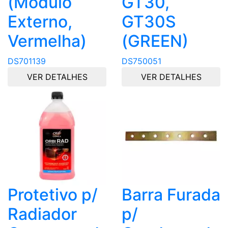
(Módulo
GT30,
Externo,
GT30S
Vermelha)
(GREEN)
DS701139
DS750051
VER DETALHES
VER DETALHES
Protetivo p/
Barra Furada
Radiador
p/