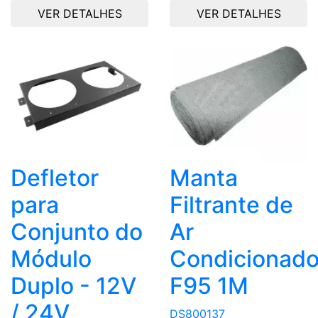
VER DETALHES
VER DETALHES
Defletor
Manta
para
Filtrante de
Conjunto do
Ar
Módulo
Condicionad
Duplo - 12V
F95 1M
/ 24V
DS800137