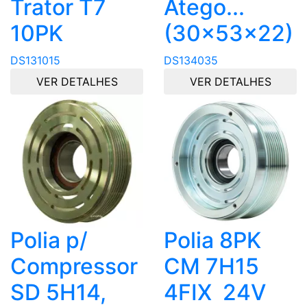
Trator T7
Atego...
10PK
(30x53x22)
DS131015
DS134035
VER DETALHES
VER DETALHES
Polia p/
Polia 8PK
Compressor
CM 7H15
SD 5H14,
4FIX 24V