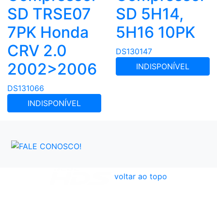
SD TRSE07
SD 5H14,
7PK Honda
5H16 10PK
CRV 2.0
DS130147
2002>2006
INDISPONÍVEL
DS131066
INDISPONÍVEL
voltar ao topo
Atendimento
Políticas