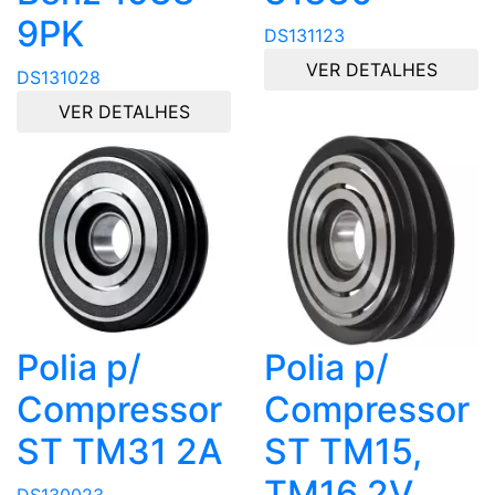
9PK
DS131123
VER DETALHES
DS131028
VER DETALHES
Polia p/
Polia p/
Compressor
Compressor
ST TM31 2A
ST TM15,
TM16 2V
DS130023