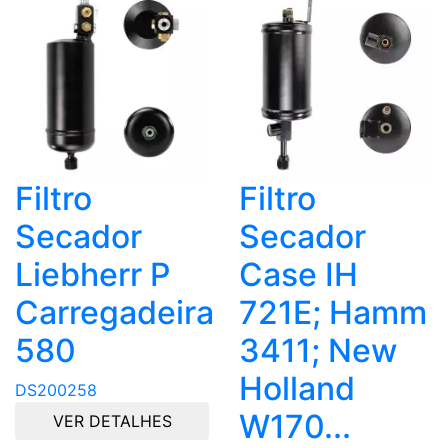
Filtro
Filtro
Secador
Secador
Liebherr P
Case IH
Carregadeira
721E; Hamm
580
3411; New
Holland
DS200258
W170...
VER DETALHES