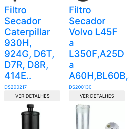
Filtro
Filtro
Secador
Secador
Caterpillar
Volvo L45F
930H,
a
924G, D6T,
L350F,A25D
D7R, D8R,
a
414E..
A60H,BL60B,S
DS200217
DS200130
VER DETALHES
VER DETALHES