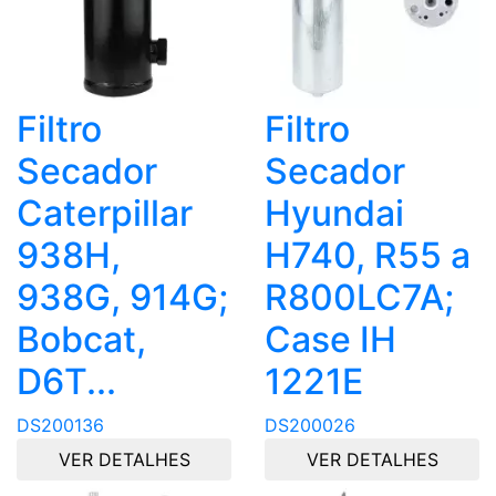
Filtro
Filtro
Secador
Secador
Caterpillar
Hyundai
938H,
H740, R55 a
938G, 914G;
R800LC7A;
Bobcat,
Case IH
D6T...
1221E
DS200136
DS200026
VER DETALHES
VER DETALHES