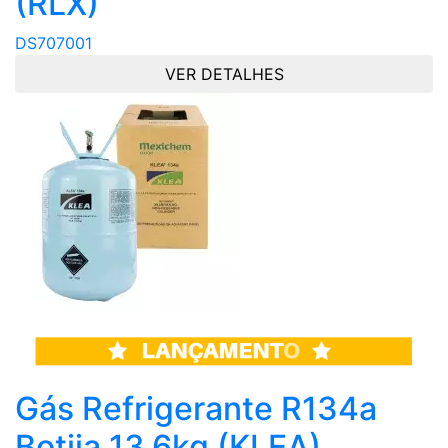
(RLX)
DS707001
VER DETALHES
Gás Refrigerante R134a
Botija 13,6kg (KLEA)