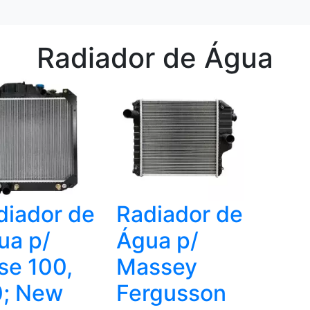
Radiador de Água
diador de
Radiador de
ua p/
Água p/
se 100,
Massey
0; New
Fergusson