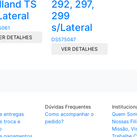
lland TS
292, 297,
Lateral
299
s/Lateral
5061
ER DETALHES
DS575047
VER DETALHES
Dúvidas Frequentes
Institucion
de entregas
Como acompanhar o
Quem Som
de troca e
pedido?
Nossas Fili
o
Missão, Vi
 de pagamentos
Trabalhe 