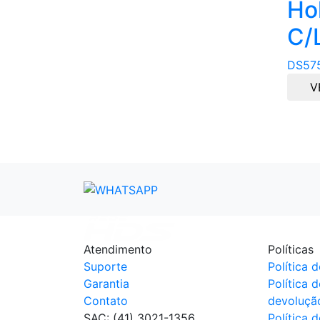
Ho
C/
DS57
V
Atendimento
Políticas
Suporte
Política 
Garantia
Política 
Contato
devoluçã
SAC: (41) 3021-1356
Política