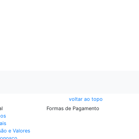
voltar ao topo
al
Formas de Pagamento
os
ais
são e Valores
Conosco