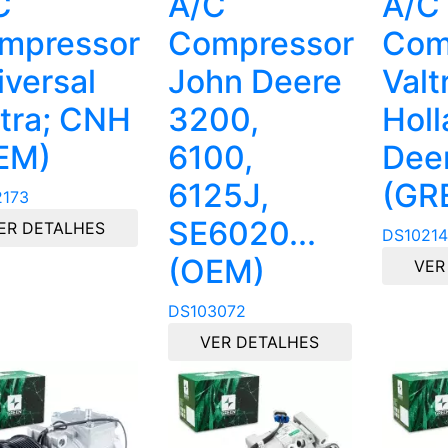
C
A/C
A/C
mpressor
Compressor
Com
iversal
John Deere
Valt
ltra; CNH
3200,
Hol
EM)
6100,
Deer
6125J,
(GR
2173
SE6020...
ER DETALHES
DS10214
(OEM)
VER
DS103072
VER DETALHES