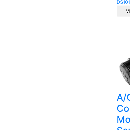
DS101
V
A/
Co
Mo