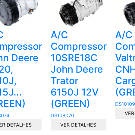
C
A/C
A/C
mpressor
Compressor
Com
hn Deere
10SRE18C
Valt
20,
John Deere
CNH
10J,
Trator
Carg
5J...
6150J 12V
(GR
REEN)
(GREEN)
DS10109
VER
3074
DS108070
ER DETALHES
VER DETALHES