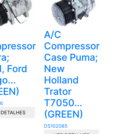
A/C
pressor
Compressor
ra;
Case Puma;
, Ford
New
o...
Holland
EEN)
Trator
T7050...
6
(GREEN)
 DETALHES
DS102085