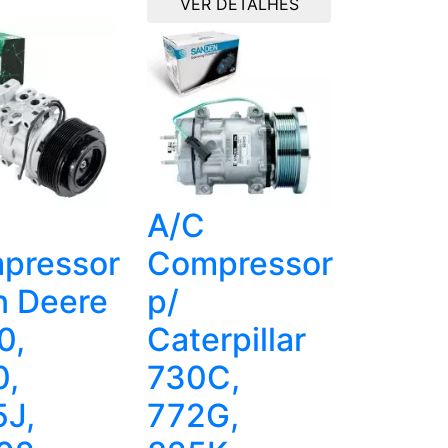
VER DETALHES
A/C
pressor
Compressor
n Deere
p/
0,
Caterpillar
0,
730C,
5J,
772G,