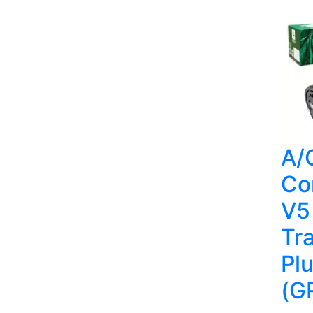
A/
Co
V5
Tr
Plu
(G