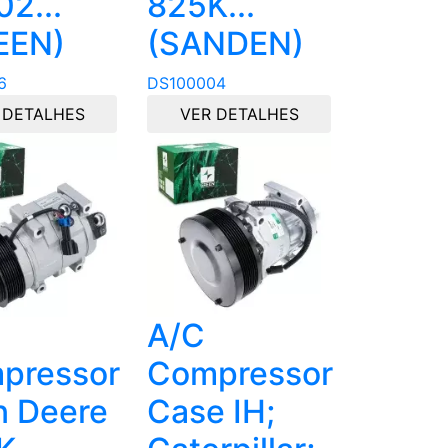
2...
825K...
EEN)
(SANDEN)
6
DS100004
 DETALHES
VER DETALHES
A/C
pressor
Compressor
n Deere
Case IH;