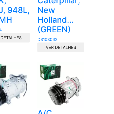
K,
Caterpillar;
J, 948L,
New
3MH
Holland...
(GREEN)
4
 DETALHES
DS103062
VER DETALHES
A/C