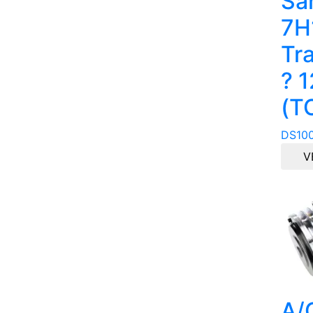
Sa
7H
Tr
? 
(T
DS10
V
A/