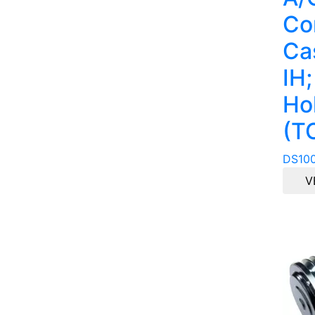
Co
Ca
IH
Hol
(T
DS10
V