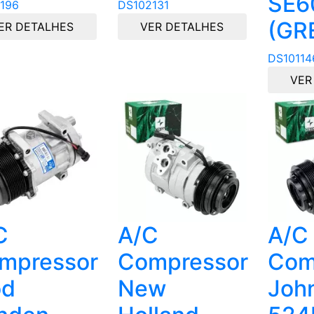
SE60
196
DS102131
(GR
ER DETALHES
VER DETALHES
DS10114
VER
C
A/C
A/C
mpressor
Compressor
Com
d
New
Joh