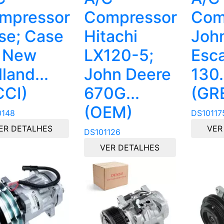
mpressor
Compressor
Com
se; Case
Hitachi
Joh
; New
LX120-5;
Esc
land...
John Deere
130.
CCI)
670G...
(GR
(OEM)
0148
DS10117
ER DETALHES
VER
DS101126
VER DETALHES