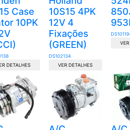
nden
Holland
524
15 Case
10S15 4PK
850
ator 10PK
12V 4
95
12V
Fixações
DS10119
CCI)
(GREEN)
VER
0138
DS102134
ER DETALHES
VER DETALHES
C
A/C
A/C