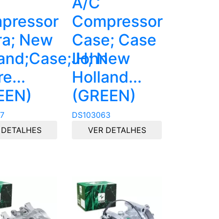
A/C
pressor
Compressor
ra; New
Case; Case
land;Case;John
IH; New
e...
Holland...
EEN)
(GREEN)
7
DS103063
 DETALHES
VER DETALHES