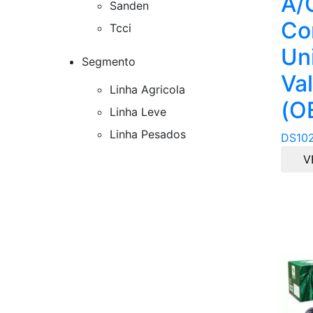
A/
Sanden
Co
Tcci
Un
Segmento
Va
Linha Agricola
(O
Linha Leve
Linha Pesados
DS10
V