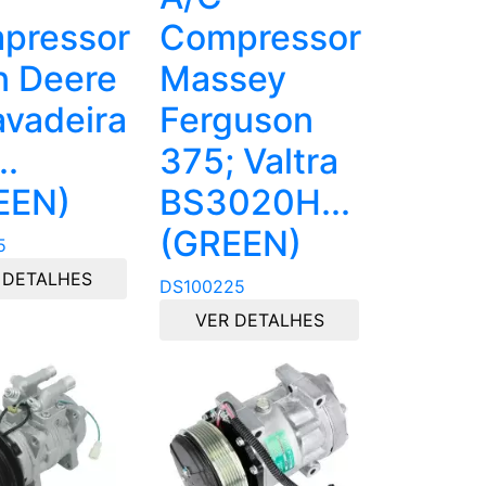
pressor
Compressor
n Deere
Massey
avadeira
Ferguson
..
375; Valtra
EEN)
BS3020H...
(GREEN)
5
 DETALHES
DS100225
VER DETALHES