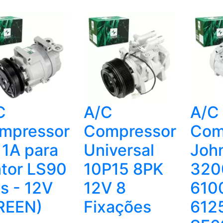
C
A/C
A/C
mpressor
Compressor
Com
 1A para
Universal
Joh
ator LS90
10P15 8PK
320
s - 12V
12V 8
610
REEN)
Fixações
612