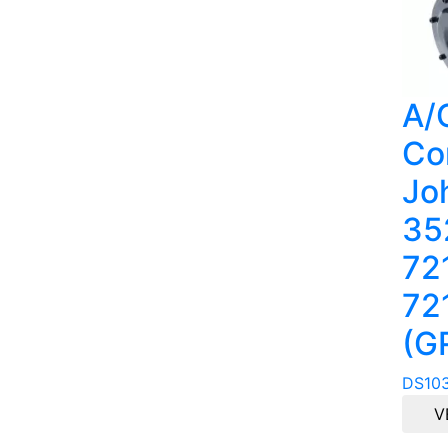
A/
Co
Jo
35
72
721
(G
DS10
V