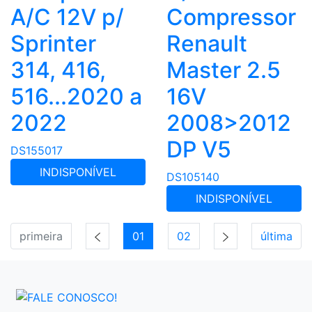
A/C 12V p/
Compressor
Sprinter
Renault
314, 416,
Master 2.5
516...2020 a
16V
2022
2008>2012
DP V5
DS155017
INDISPONÍVEL
DS105140
INDISPONÍVEL
primeira
01
02
última