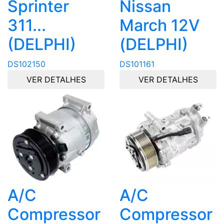
Sprinter
Nissan
311...
March 12V
(DELPHI)
(DELPHI)
DS102150
DS101161
VER DETALHES
VER DETALHES
A/C
A/C
Compressor
Compressor