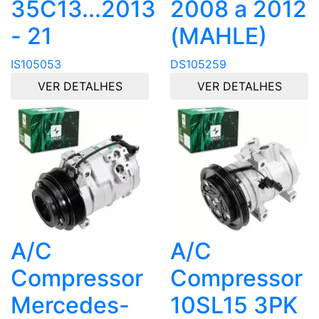
35C13...2013
2008 a 2012
- 21
(MAHLE)
IS105053
DS105259
VER DETALHES
VER DETALHES
A/C
A/C
Compressor
Compressor
Mercedes-
10SL15 3PK