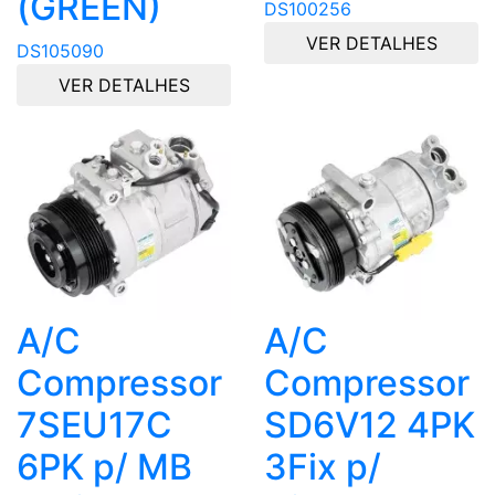
(GREEN)
DS100256
VER DETALHES
DS105090
VER DETALHES
A/C
A/C
Compressor
Compressor
7SEU17C
SD6V12 4PK
6PK p/ MB
3Fix p/