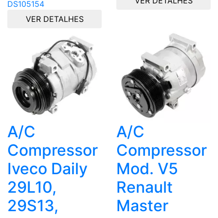
VER DETALHES
DS105154
VER DETALHES
A/C
A/C
Compressor
Compressor
Iveco Daily
Mod. V5
29L10,
Renault
29S13,
Master