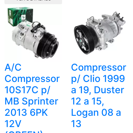
A/C
Compressor
Compressor
p/ Clio 1999
10S17C p/
a 19, Duster
MB Sprinter
12 a 15,
2013 6PK
Logan 08 a
12V
13