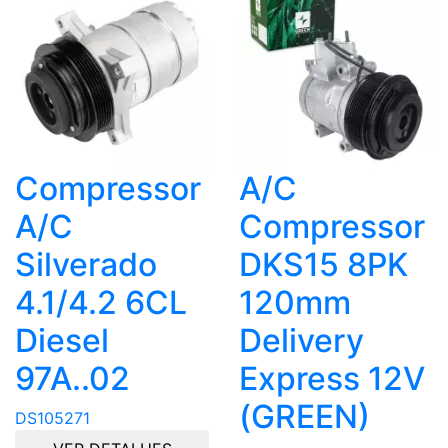
Compressor
A/C
A/C
Compressor
Silverado
DKS15 8PK
4.1/4.2 6CL
120mm
Diesel
Delivery
97A..02
Express 12V
(GREEN)
DS105271