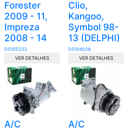
Forester
Clio,
2009 - 11,
Kangoo,
Impreza
Symbol 98-
2008 - 14
13 (DELPHI)
DS105233
DS104028
VER DETALHES
VER DETALHES
A/C
A/C