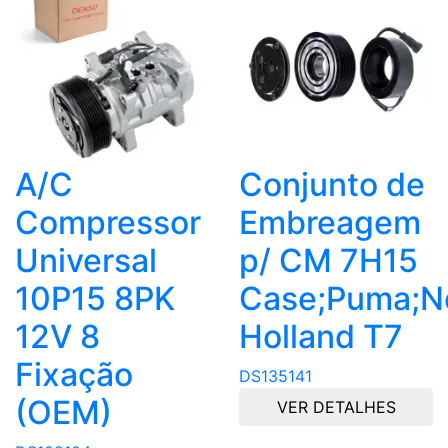
A/C
Conjunto de
Compressor
Embreagem
Universal
p/ CM 7H15
10P15 8PK
Case;Puma;
12V 8
Holland T7
Fixação
DS135141
(OEM)
VER DETALHES