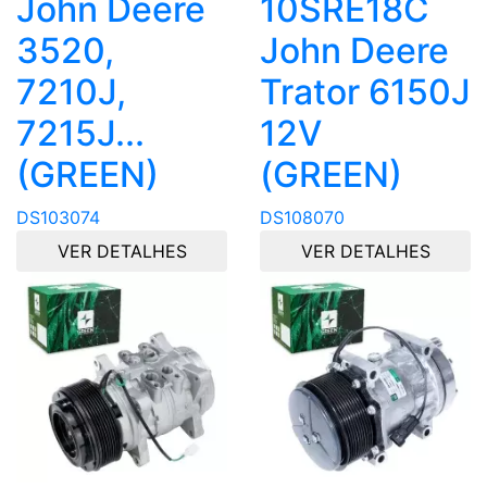
John Deere
10SRE18C
3520,
John Deere
7210J,
Trator 6150J
7215J...
12V
(GREEN)
(GREEN)
DS103074
DS108070
VER DETALHES
VER DETALHES