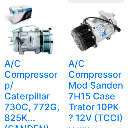
A/C
A/C
Compressor
Compressor
p/
Mod Sanden
Caterpillar
7H15 Case
730C, 772G,
Trator 10PK
825K...
? 12V (TCCI)