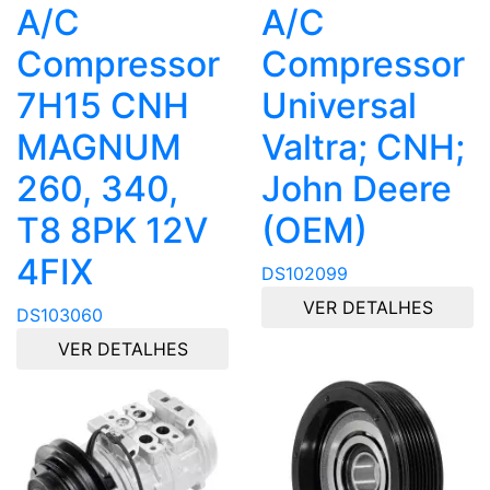
A/C
A/C
Compressor
Compressor
7H15 CNH
Universal
MAGNUM
Valtra; CNH;
260, 340,
John Deere
T8 8PK 12V
(OEM)
4FIX
DS102099
VER DETALHES
DS103060
VER DETALHES