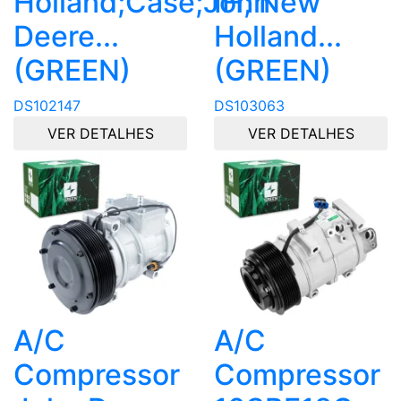
Holland;Case;John
IH; New
Deere...
Holland...
(GREEN)
(GREEN)
DS102147
DS103063
VER DETALHES
VER DETALHES
A/C
A/C
Compressor
Compressor