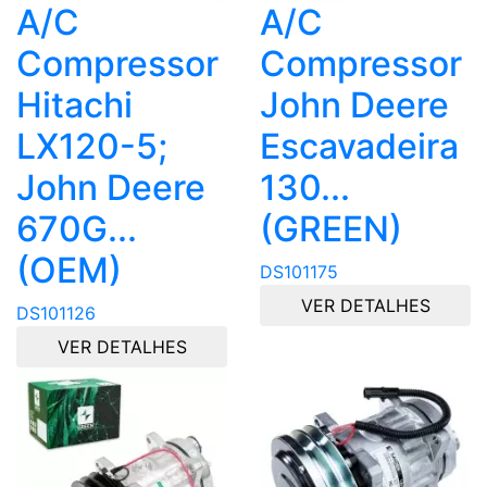
A/C
A/C
Compressor
Compressor
Hitachi
John Deere
LX120-5;
Escavadeira
John Deere
130...
670G...
(GREEN)
(OEM)
DS101175
VER DETALHES
DS101126
VER DETALHES