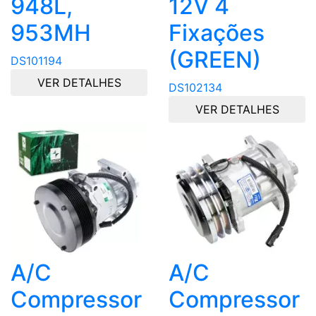
948L,
12V 4
953MH
Fixações
(GREEN)
DS101194
VER DETALHES
DS102134
VER DETALHES
A/C
A/C
Compressor
Compressor