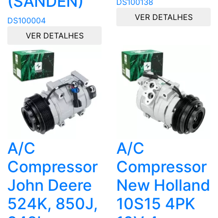
(SANDEN)
DS100138
VER DETALHES
DS100004
VER DETALHES
A/C
A/C
Compressor
Compressor
John Deere
New Holland
524K, 850J,
10S15 4PK