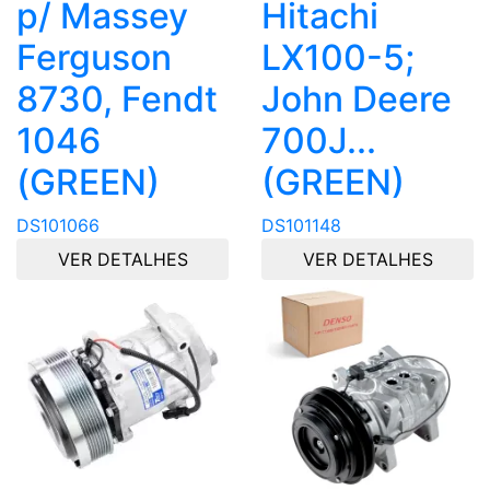
p/ Massey
Hitachi
Ferguson
LX100-5;
8730, Fendt
John Deere
1046
700J...
(GREEN)
(GREEN)
DS101066
DS101148
VER DETALHES
VER DETALHES