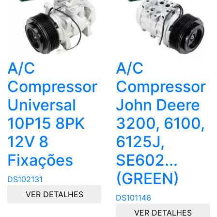
A/C
A/C
Compressor
Compressor
Universal
John Deere
10P15 8PK
3200, 6100,
12V 8
6125J,
Fixações
SE602...
(GREEN)
DS102131
VER DETALHES
DS101146
VER DETALHES