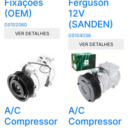
Fixações
Ferguson
(OEM)
12V
(SANDEN)
DS102080
VER DETALHES
DS104038
VER DETALHES
A/C
A/C
Compressor
Compressor