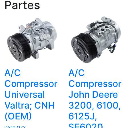
Partes
A/C
A/C
Compressor
Compressor
Universal
John Deere
Valtra; CNH
3200, 6100,
(OEM)
6125J,
SE6020...
DS102173