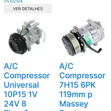
DS102104
VER DETALHES
A/C
A/C
Compressor
Compressor
Universal
7H15 6PK
10P15 1V
119mm p
24V 8
Massey