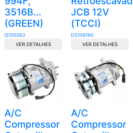
994F,
Retroescavad
3516B...
JCB 12V
(GREEN)
(TCCI)
IS105062
DS108190
VER DETALHES
VER DETALHES
A/C
A/C
Compressor
Compressor