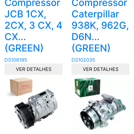
Compressor
Compressor
JCB 1CX,
Caterpillar
2CX, 3 CX, 4
938K, 962G,
CX...
D6N...
(GREEN)
(GREEN)
DS108195
DS102035
VER DETALHES
VER DETALHES