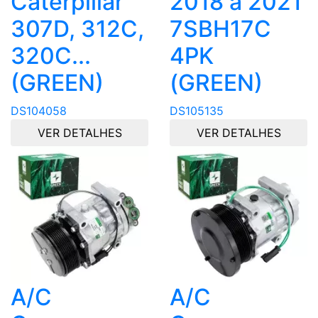
Caterpillar
2018 a 2021
307D, 312C,
7SBH17C
320C...
4PK
(GREEN)
(GREEN)
DS104058
DS105135
VER DETALHES
VER DETALHES
A/C
A/C