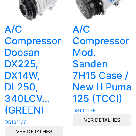
A/C
A/C
Compressor
Compressor
Doosan
Mod.
DX225,
Sanden
DX14W,
7H15 Case /
DL250,
New H Puma
340LCV...
125 (TCCI)
(GREEN)
DS100139
VER DETALHES
DS101120
VER DETALHES