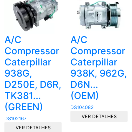
A/C
A/C
Compressor
Compressor
Caterpillar
Caterpillar
938G,
938K, 962G,
D250E, D6R,
D6N...
TK381...
(OEM)
(GREEN)
DS104082
VER DETALHES
DS102167
VER DETALHES