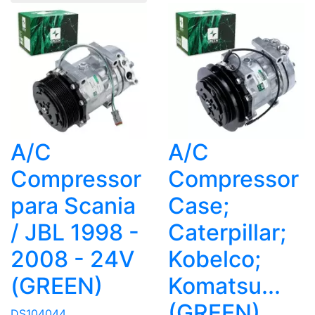
A/C
A/C
Compressor
Compressor
para Scania
Case;
/ JBL 1998 -
Caterpillar;
2008 - 24V
Kobelco;
(GREEN)
Komatsu...
(GREEN)
DS104044