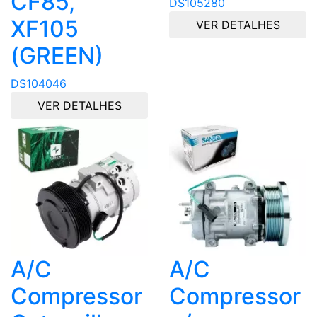
CF85,
DS105280
XF105
VER DETALHES
(GREEN)
DS104046
VER DETALHES
A/C
A/C
Compressor
Compressor