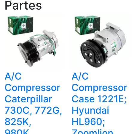
Partes
A/C
A/C
Compressor
Compressor
Caterpillar
Case 1221E;
730C, 772G,
Hyundai
825K,
HL960;
980K...
Zoomlion