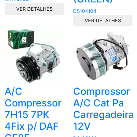
VER DETALHES
DS104104
VER DETALHES
A/C
Compressor
Compressor
A/C Cat Pa
7H15 7PK
Carregadeira
4Fix p/ DAF
12V