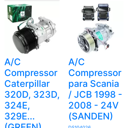
A/C
A/C
Compressor
Compressor
Caterpillar
para Scania
320D, 323D,
/ JCB 1998 -
324E,
2008 - 24V
329E...
(SANDEN)
(GREEN)
DS104026