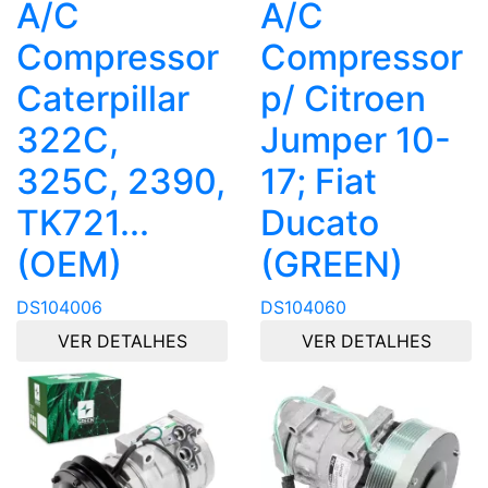
A/C
A/C
Compressor
Compressor
Caterpillar
p/ Citroen
322C,
Jumper 10-
325C, 2390,
17; Fiat
TK721...
Ducato
(OEM)
(GREEN)
DS104006
DS104060
VER DETALHES
VER DETALHES