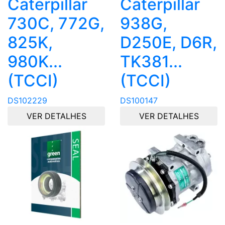
Caterpillar
Caterpillar
730C, 772G,
938G,
825K,
D250E, D6R,
980K...
TK381...
(TCCI)
(TCCI)
DS102229
DS100147
VER DETALHES
VER DETALHES