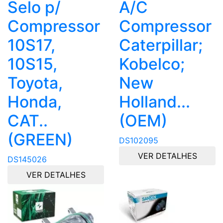
Selo p/
A/C
Compressor
Compressor
10S17,
Caterpillar;
10S15,
Kobelco;
Toyota,
New
Honda,
Holland...
CAT..
(OEM)
(GREEN)
DS102095
VER DETALHES
DS145026
VER DETALHES