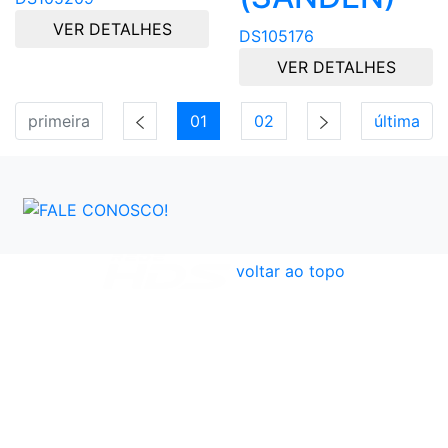
VER DETALHES
DS105176
VER DETALHES
primeira
01
02
última
voltar ao topo
Atendimento
Políticas
Dúvidas Frequentes
Institucional
Formas de Pagamento