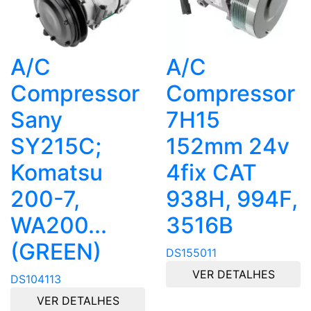
A/C
A/C
Compressor
Compressor
Sany
7H15
SY215C;
152mm 24v
Komatsu
4fix CAT
200-7,
938H, 994F,
WA200...
3516B
(GREEN)
DS155011
VER DETALHES
DS104113
VER DETALHES