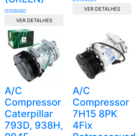
VER DETALHES
IS108080
VER DETALHES
A/C
A/C
Compressor
Compressor
Caterpillar
7H15 8PK
793D, 938H,
4Fix