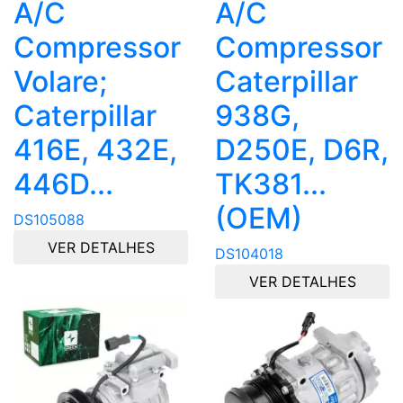
A/C
A/C
Compressor
Compressor
Volare;
Caterpillar
Caterpillar
938G,
416E, 432E,
D250E, D6R,
446D...
TK381...
(OEM)
DS105088
VER DETALHES
DS104018
VER DETALHES