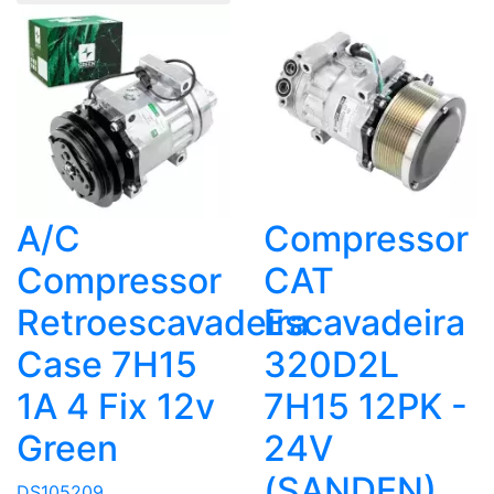
A/C
Compressor
Compressor
CAT
Retroescavadeira
Escavadeira
Case 7H15
320D2L
1A 4 Fix 12v
7H15 12PK -
Green
24V
(SANDEN)
DS105209