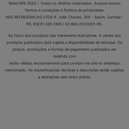
Rede HDS 2024 - Todos os direitos reservados. Acesse nossos
Av. Juracy Magalhães. Galpões 8 e 9, 1980
Termos e condições e Politica de privacidade.
Felicia, Vitória da Conquista/BA
HDS REFRIGERACAO LTDA R. João Chaves, 356 - Xaxim, Curitiba -
CEP:45.055-235
PR, 81810-330 CNPJ: 02.864.261/0001-85.
Loja Vitória da Conquista/BA
(77) 3086-8763
(77) 99177-0031
As fotos dos produtos são meramente ilustrativas. A venda dos
vcacomercial@redehds.com.br
produtos publicados está sujeita a disponibilidade de estoque. Os
preços, promoções e formas de pagamento publicados em
Av. Luís Eduardo Magalhães, 977
redehds.com
Doutor Gusmão, Eunápolis/BA
estão válidos exclusivamente para compra via site no endereço
CEP:45.821-000
mencionado. As especificações técnicas e descrições estão sujeitas
Loja Eunápolis/BA
(73) 3142-0243
a alterações sem aviso prévio.
(73) 9109-0169
Rua Godofredo Cruz, 62, Galpão 02
São Miguel, Barreiras/BA
CEP:47.800-442
Loja Barreiras/BA
(77) 2124-0489
(77) 99147-7752
comercialbarreiras@redehds.com.br