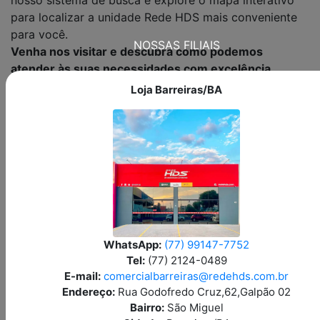
para localizar a unidade Rede HDS mais conveniente
para você.
NOSSAS FILIAIS
Venha nos visitar e descubra como podemos
atender às suas necessidades com excelência.
Loja Barreiras/BA
Avenida Governador Lamenha Filho, 0204,
Quadra 0615 Loja ABC
Feitosa, Maceió/AL
CEP:57.043-600
Loja Maceió/AL
(82) 3512-1281
(82) 99817-0747
WhatsApp:
(77) 99147-7752
comercialmaceio@redehds.com.br
Tel:
(77) 2124-0489
E-mail:
comercialbarreiras@redehds.com.br
Av. Parintins, 311
Endereço:
Rua Godofredo Cruz,62,Galpão 02
Cachoeirinha, Manaus/AM
Bairro:
São Miguel
CEP:69.065-050