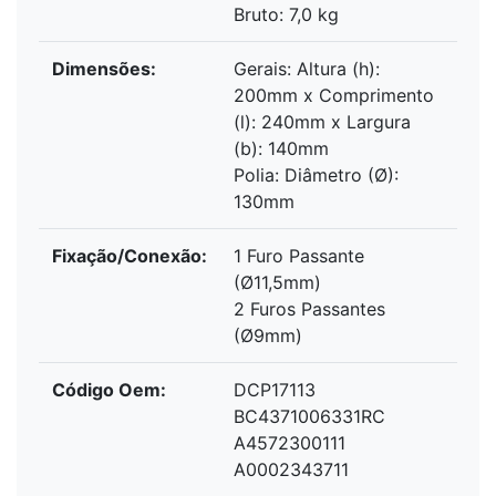
Bruto: 7,0 kg
Dimensões:
Gerais: Altura (h):
200mm x Comprimento
(l): 240mm x Largura
(b): 140mm
Polia: Diâmetro (Ø):
130mm
Fixação/Conexão:
1 Furo Passante
(Ø11,5mm)
2 Furos Passantes
(Ø9mm)
Código Oem:
DCP17113
BC4371006331RC
A4572300111
A0002343711