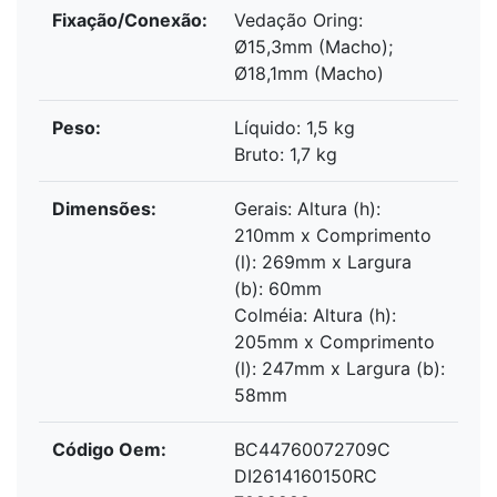
Fixação/Conexão:
Vedação Oring:
Ø15,3mm (Macho);
Ø18,1mm (Macho)
Peso:
Líquido: 1,5 kg
Bruto: 1,7 kg
Dimensões:
Gerais: Altura (h):
210mm x Comprimento
(l): 269mm x Largura
(b): 60mm
Colméia: Altura (h):
205mm x Comprimento
(l): 247mm x Largura (b):
58mm
Código Oem:
BC44760072709C
DI2614160150RC