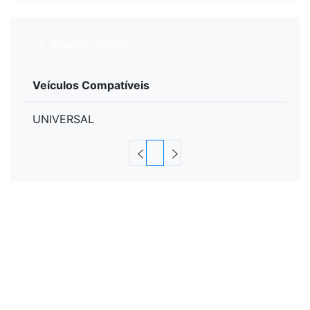
Veículos Compatíveis
UNIVERSAL
1
Informações e Recomendações de Uso
Detalhes do Produto:
Caixa de Teto Elétrica GT30S Pro 24V (GREEN)
Opção de sistema de ar condicionado elétrico,
com compressor elétrico, controle de